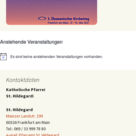
Anstehende Veranstaltungen
Es sind keine anstehenden Veranstaltungen vorhanden.
Hinweis
Kontaktdaten
Katholische Pfarrei
St. Hildegard:
St. Hildegard
Mainzer Landstr. 299
60326 Frankfurt am Main
Tel.: 069 / 33 999 78 80
e-mail: Pfarramt St. Hildegard