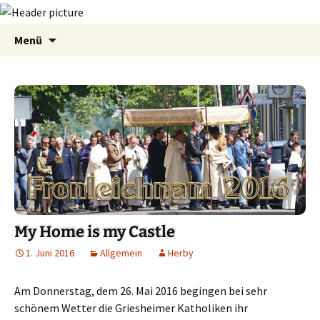
Zum
Suchen
Menü
Inhalt
nach:
springen
My Home is my Castle
1. Juni 2016
Allgemein
Herby
Am Donnerstag, dem 26. Mai 2016 begingen bei sehr
schönem Wetter die Griesheimer Katholiken ihr