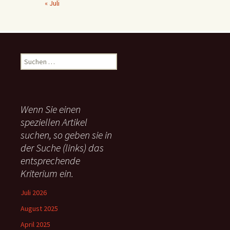
« Juli
S
u
c
h
e
Wenn Sie einen
n
speziellen Artikel
n
suchen, so geben sie in
a
c
der Suche (links) das
h
entsprechende
:
Kriterium ein.
Juli 2026
August 2025
April 2025