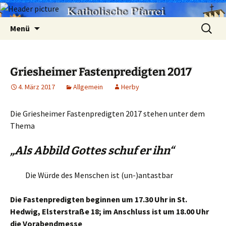
Zum
Suchen
Menü
Inhalt
nach:
springen
Griesheimer Fastenpredigten 2017
4. März 2017
Allgemein
Herby
Die Griesheimer Fastenpredigten 2017 stehen unter dem
Thema
„Als Abbild Gottes schuf er ihn“
Die Würde des Menschen ist (un-)antastbar
Die Fastenpredigten beginnen um 17.30 Uhr in St.
Hedwig, Elsterstraße 18; i
m Anschluss ist um 18.00 Uhr
die Vorabendmesse