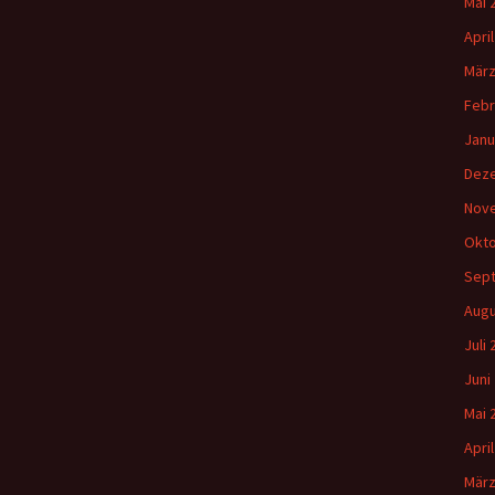
Mai 
Apri
März
Febr
Janu
Dez
Nov
Okto
Sep
Augu
Juli
Juni
Mai 
Apri
März