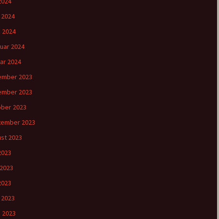
2024
l 2024
 2024
uar 2024
ar 2024
ember 2023
ember 2023
ber 2023
tember 2023
st 2023
 2023
 2023
2023
l 2023
 2023