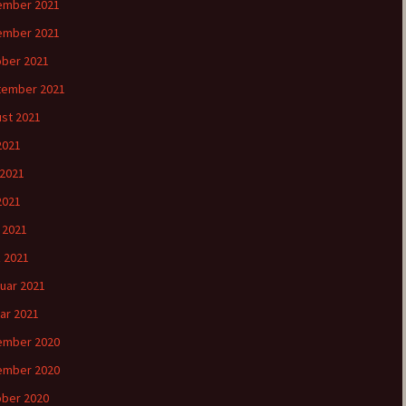
ember 2021
ember 2021
ber 2021
tember 2021
st 2021
 2021
 2021
2021
l 2021
 2021
uar 2021
ar 2021
ember 2020
ember 2020
ber 2020