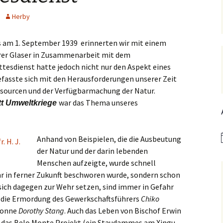
Hedwigsforum (ext. Link)
Trauung
Hilfenetz Nied-Griesheim
Li
Herby
Ministranten
n
Kath. Kirche Nied (ext.
KAB –
St.
Link)
Arbeitnehmerkirche
s am 1. September 1939 erinnerten wir mit einem
Die Robusten
ntag 2021
Ta
rer Glaser in Zusammenarbeit mit dem
Ev. Kirche Griesheim (ext.
Spielkreise /
ttesdienst hatte jedoch nicht nur den Aspekt eines
Link)
Eltern-Kind-Gruppe
Seniorenarbeit
PGR – Wahl 2015
Lu
fasste sich mit den Herausforderungen unserer Zeit
(ex
St. Gallus (ext. Link)
Tauffamilien
sourcen und der Verfügbarmachung der Natur.
Bistum
war das Thema unseres
t Umweltkriege
Un
Stadtkirche Frankfurt
Unser Wochenwort
(ext. Link)
 Notruf
Zu
St
Anhand von Beispielen, die die Ausbeutung
Haus am Dom (ext. Link)
orum
der Natur und der darin lebenden
Menschen aufzeigte, wurde schnell
Dompfarrei St.
reibungen
Bartholomäus (ext. Link)
ahr in ferner Zukunft beschworen wurde, sondern schon
e sich dagegen zur Wehr setzen, sind immer in Gefahr
St. Josef Bornheim (ext.
B. die Ermordung des Gewerkschaftsführers
Chiko
Link)
Nonne
Dorothy Stang
. Auch das Leben von Bischof Erwin
n und
Kirche Mariä Himmelfahrt
n das Belo Monte Projekt (ein Staudammes am Xingu-