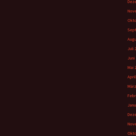
Dez
Nov
Okto
Sep
Augu
Juli
Juni
Mai 
Apri
März
Febr
Janu
Dez
Nov
Okto