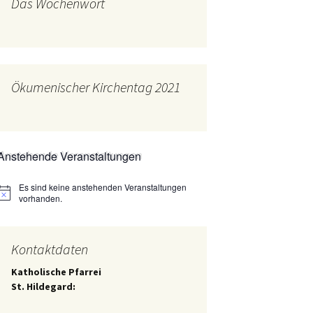
Das Wochenwort
mburg
Messdienerplan
 Gallus (ext. Link)
uffamilien
Ökumenischer Kirchentag 2021
ther-trifft-Franziskus
t. Link)
ser Wochenwort
Anstehende Veranstaltungen
kunftswerkstatt –
Ergebnisse der
artseite
Es sind keine anstehenden Veranstaltungen
Arbeitsgruppen
Hinweis
(Zukunftswerkstatt)
vorhanden.
Kontaktdaten
Katholische Pfarrei
St. Hildegard: