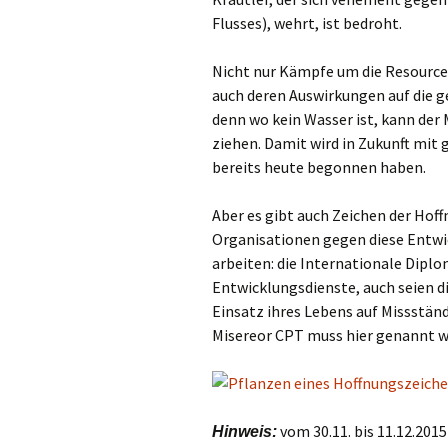
Gemeindehäus
Flusses), wehrt, ist bedroht.
Vermietungen
Nicht nur Kämpfe um die Resourcen
Vorschau
auch deren Auswirkungen auf die g
denn wo kein Wasser ist, kann der
ziehen. Damit wird in Zukunft mit
Wochenblatt
bereits heute begonnen haben.
Zukunftswerks
Startseite
Aber es gibt auch Zeichen der Ho
Organisationen gegen diese Entwi
arbeiten: die Internationale Diplo
Entwicklungsdienste, auch seien di
Einsatz ihres Lebens auf Missstä
Misereor CPT muss hier genannt w
vom 30.11. bis 11.12.2015
Hinweis: