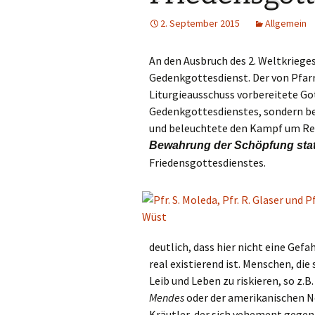
Links
2. September 2015
Allgemein
Messdienerpla
An den Ausbruch des 2. Weltkriege
Oekum. Kirche
Gedenkgottesdienst. Der von Pfar
Liturgieausschuss vorbereitete Go
PGR-Wahl 2019
Gedenkgottesdienstes, sondern be
und beleuchtete den Kampf um Re
Prävention im 
Bewahrung der Schöpfung stat
Limburg
Friedensgottesdienstes.
Seelsorglicher
Stadtkirchenf
Stellenaussch
deutlich, dass hier nicht eine Gef
real existierend ist. Menschen, di
Terminplan
Leib und Leben zu riskieren, so z.
Mendes
oder der amerikanischen 
Unsere Kirche
Kräutler, der sich vehement gege