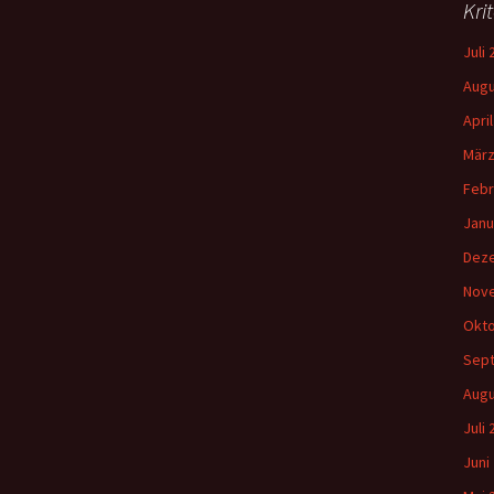
Kri
n
a
Juli
c
h
Augu
:
Apri
März
Febr
Janu
Dez
Nov
Okto
Sep
Augu
Juli
Juni