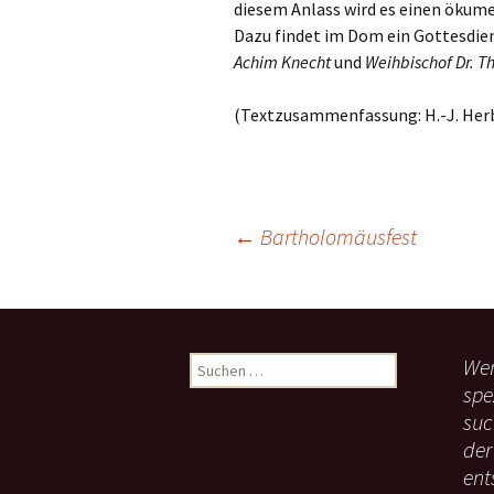
diesem Anlass wird es einen ökum
Dazu findet im Dom ein Gottesdie
Achim Knecht
und
Weihbischof Dr. T
(Textzusammenfassung: H.-J. Herbe
←
Bartholomäusfest
Beitragsnavigation
Wen
S
u
spe
c
suc
h
der
e
ent
n