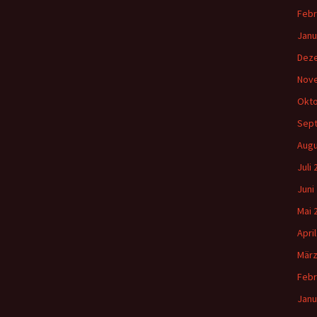
Febr
Janu
Dez
Nov
Okto
Sep
Augu
Juli
Juni
Mai 
Apri
März
Febr
Janu