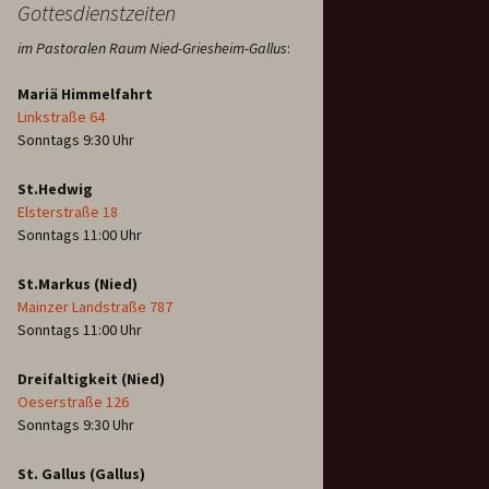
Gottesdienstzeiten
im Pastoralen Raum Nied-Griesheim-Gallus
:
Mariä Himmelfahrt
Linkstraße 64
Sonntags 9:30 Uhr
St.Hedwig
Elsterstraße 18
Sonntags 11:00 Uhr
St.Markus (Nied)
Mainzer Landstraße 787
Sonntags 11:00 Uhr
Dreifaltigkeit (Nied)
Oeserstraße 126
Sonntags 9:30 Uhr
St. Gallus (Gallus)