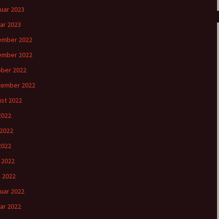
uar 2023
ar 2023
ember 2022
ember 2022
ber 2022
tember 2022
st 2022
 2022
 2022
2022
l 2022
 2022
uar 2022
ar 2022