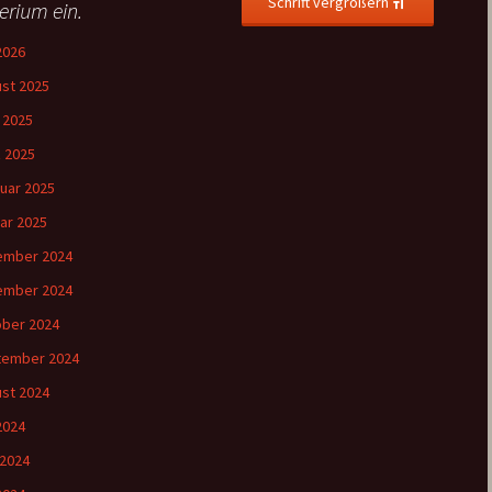
Schrift vergrößern
terium ein.
 2026
st 2025
l 2025
 2025
uar 2025
ar 2025
ember 2024
ember 2024
ber 2024
tember 2024
st 2024
 2024
 2024