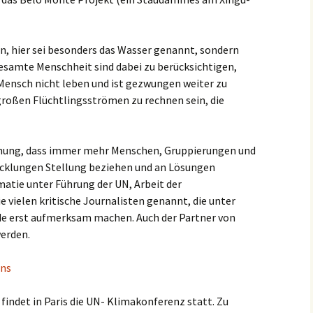
er
Bistum Limburg (ext.
Link)
Kirche St. Hedwig
Caritas Frankfurt (ext.
, hier sei besonders das Wasser genannt, sondern
Link)
Das Pfarrhaus
esamte Menschheit sind dabei zu berücksichtigen,
 Mensch nicht leben und ist gezwungen weiter zu
Förderverein Caritas (ext.
Unser Josefshaus
Link)
 großen Flüchtlingsströmen zu rechnen sein, die
Haus im Haus
Kirchenzeitung Limburg
(St.Hedwig)
tatt –
(ext. Link)
ffnung, dass immer mehr Menschen, Gruppierungen und
Kirchenfenster in Mariä
cklungen Stellung beziehen und an Lösungen
Jugendkirche Jona (ext.
Himmelfahrt
Link)
matie unter Führung der UN, Arbeit der
Aus dem Archiv
e vielen kritische Journalisten genannt, die unter
Stadtsynodalrat
nde erst aufmerksam machen. Auch der Partner von
erden.
Wir sind Kirche (ext. Link)
Vereinsring Griesheim
(ext. Link)
 findet in Paris die UN- Klimakonferenz statt. Zu