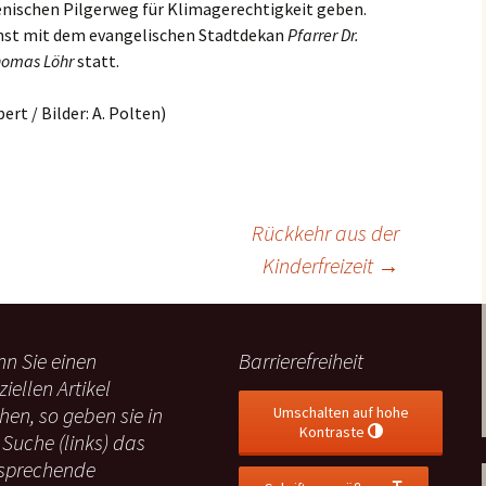
enischen Pilgerweg für Klimagerechtigkeit geben.
nst mit dem evangelischen Stadtdekan
Pfarrer Dr.
homas Löhr
statt.
rt / Bilder: A. Polten)
Rückkehr aus der
Kinderfreizeit
→
n Sie einen
Barrierefreiheit
ziellen Artikel
hen, so geben sie in
Umschalten auf hohe
Kontraste
 Suche (links) das
sprechende