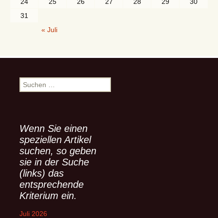
24
25
26
27
28
29
30
31
« Juli
S
u
c
h
e
Wenn Sie einen
n
speziellen Artikel
n
suchen, so geben
a
sie in der Suche
c
(links) das
h
entsprechende
:
Kriterium ein.
Juli 2026