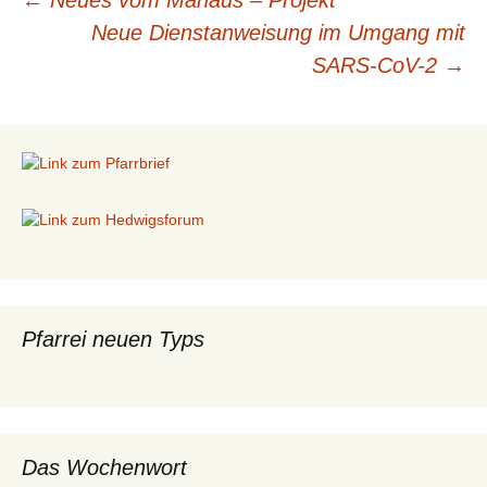
←
Neues vom Manaus – Projekt
Beitragsnavigation
Neue Dienstanweisung im Umgang mit
SARS-CoV-2
→
Pfarrei neuen Typs
Das Wochenwort