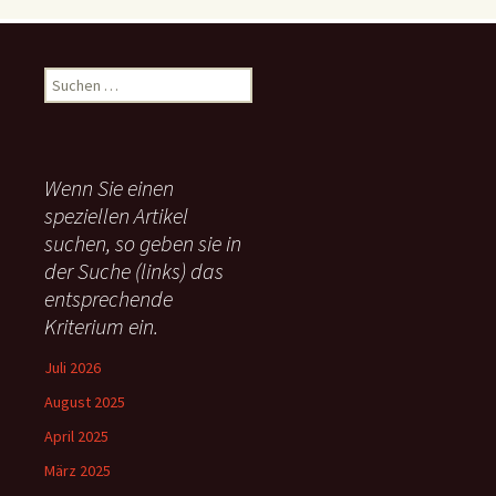
S
u
c
h
e
Wenn Sie einen
n
speziellen Artikel
n
suchen, so geben sie in
a
c
der Suche (links) das
h
entsprechende
:
Kriterium ein.
Juli 2026
August 2025
April 2025
März 2025