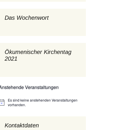
Prävention im Bistum
Messdienerplan
Limburg
Das Wochenwort
St. Gallus (ext. Link)
Tauffamilien
Ökumenischer Kirchentag
Luther-trifft-Franziskus
2021
(ext. Link)
wort
Unser Wochenwort
Anstehende Veranstaltungen
Zukunftswerkstatt –
Ergebnisse der
Startseite
Arbeitsgruppen
(Zukunftswerkstatt)
Es sind keine anstehenden Veranstaltungen
Hinweis
vorhanden.
Kontaktdaten