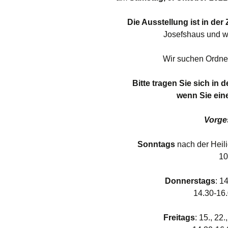
Links
Die Ausstellung ist in der
Messdienerp
Josefshaus und w
Oekum. Kirc
Wir suchen Ordner
2021
Bitte tragen Sie sich in 
PGR-Wahl 2
wenn Sie ein
Prävention i
Limburg
Vorge
Seelsorgliche
Sonntags
nach der Heil
10
Stadtkirchen
Donnerstags
: 1
Stellenaussc
14.30-16.
Terminplan
Freitags
: 15., 22