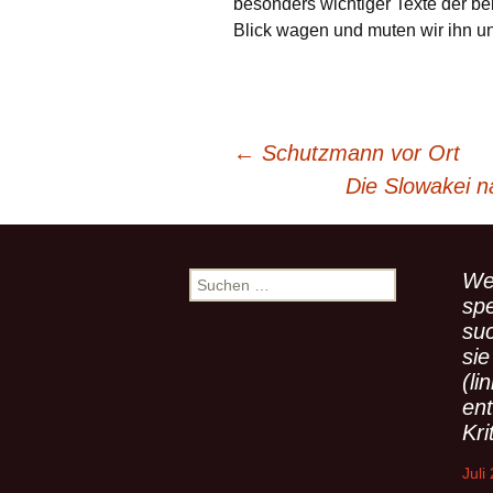
besonders wichtiger Texte der b
Blick wagen und muten wir ihn un
←
Schutzmann vor Ort
Beitragsnavigation
Die Slowakei 
We
S
u
spe
c
su
h
sie
e
(li
n
en
n
Kri
a
c
Juli
h