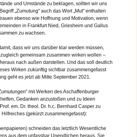
(ext. Link)
stände und Umstände zu beklagen, sollten wir uns
Begriff „Zu­mutung“ auch das Wort „Mut“ enthalten
utrauen ebenso wie Hoffnung und Motivation, wenn
emeinden in Frankfurt Nied, Griesheim und Gallus
sammen zu wachsen.
amit, dass wir uns darüber klar werden müssen,
und zugleich gemeinsam zusammen wirken wollen –
 heraus nach außen darstellen. Und das soll deutlich
ses Wirken zukünftig sichtbar zusammen­gefasst
ng geht es jetzt ab Mitte September 2021.
 Zumutungen“ mit Werken des Aschaffenburger
i helfen, Gedanken anzustoßen und zu Ideen
rof. em. Dr. theol. Dr. h.c. Bernhard Casper zu
 Hilfreiches (gekürzt zusammengefasst):
enpapieren) schneiden das letztlich Wesentliche
ens aus dem unfassbar Unendlichen heraus. Sie