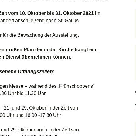
Hedwigsforum (ext.
Trauung
Hilfenetz Nied-
Link)
Griesheim
 Zeit vom 10. Oktober bis 31. Oktober 2021
im
Ministranten
lan
andert anschließend nach St. Gallus
Kath. Kirche Nied (ext.
KAB –
Link)
Arbeitnehmerkirche
Die Robusten
hentag
 für die Bewachung der Ausstellung.
Ev. Kirche Griesheim
Spielkreise /
Seniorenarbeit
(ext. Link)
Eltern-Kind-Gruppe
den großen Plan der in der Kirche hängt ein,
019
PGR – Wahl 2015
Tauffamilien
en Dienst übernehmen können.
St. Gallus (ext. Link)
m Bistum
Unser Wochen
sehene Öffnungszeiten:
Stadtkirche Frankfurt
(ext. Link)
r Notruf
igen Messe – während des „Frühschoppens“
Haus am Dom (ext.
.30 Uhr bis 11.30 Uhr
forum
Link)
4., 21. und 29. Oktober in der Zeit von
hreibungen
Dompfarrei St.
Bartholomäus (ext. Link)
00 Uhr und 16.00 -17.30 Uhr
St. Josef Bornheim (ext.
., und 29. Oktober auch in der Zeit von
Link)