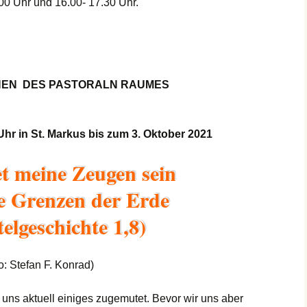
hen und
Kirche Mariä
00 Uhr und 16.00- 17.30 Uhr.
user
Himmelfahrt
Bistum Limburg (ext.
Link)
n
Kirche St. Hedwig
Caritas Frankfurt (ext.
Link)
Das Pfarrhaus
CHEN DES PASTORALN RAUMES
Förderverein Caritas
Unser Josefshaus
(ext. Link)
Uhr in St. Markus bis zum 3. Oktober 2021
Haus im Haus
statt –
Kirchenzeitung Limburg
(St.Hedwig)
(ext. Link)
t meine Zeugen sein
Kirchenfenster in Mariä
Jugendkirche Jona (ext.
Himmelfahrt
ie Grenzen der Erde
Link)
Aus dem Archiv
elgeschichte 1,8)
Stadtsynodalrat
Wir sind Kirche (ext.
 Stefan F. Konrad)
Link)
 uns aktuell einiges zugemutet. Bevor wir uns aber
Vereinsring Griesheim