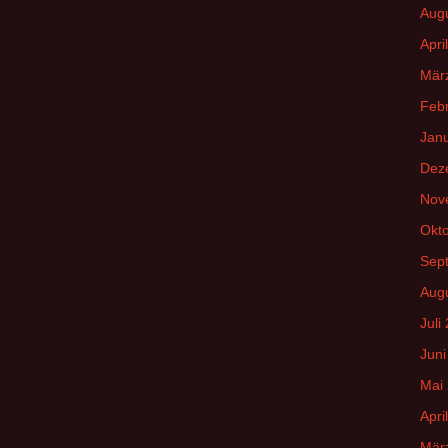
Aug
:
Apri
Mär
Feb
Jan
Dez
Nov
Okt
Sep
Aug
Juli
Juni
Mai
Apri
Mär