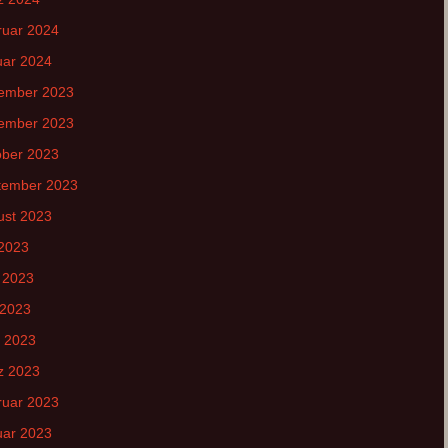
ruar 2024
uar 2024
ember 2023
ember 2023
ober 2023
tember 2023
ust 2023
 2023
 2023
 2023
l 2023
z 2023
ruar 2023
uar 2023