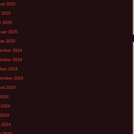
ust 2025
l 2025
z 2025
ruar 2025
uar 2025
ember 2024
ember 2024
ober 2024
tember 2024
ust 2024
 2024
 2024
 2024
l 2024
z 2024