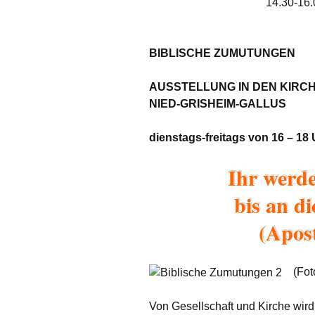
Unsere Kirc
14.30-16.
Gemeindehä
Vermietunge
BIBLISCHE ZUMUTUNGEN
Vorschau
AUSSTELLUNG IN DEN KIR
NIED-GRISHEIM-GALLUS
Wochenblatt
dienstags-freitags von 16 – 18 
Zukunftswerk
Startseite
Ihr werde
bis an d
(Apost
(Foto:
Von Gesellschaft und Kirche wird