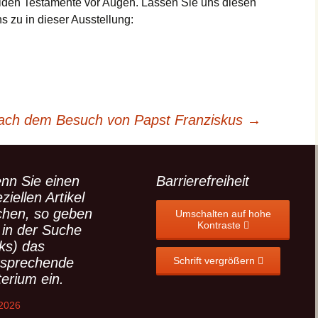
eiden Testamente vor Augen. Lassen Sie uns diesen
s zu in dieser Ausstellung:
nach dem Besuch von Papst Franziskus
→
nn Sie einen
Barrierefreiheit
ziellen Artikel
chen, so geben
Umschalten auf hohe
Kontraste
 in der Suche
nks) das
tsprechende
Schrift vergrößern
terium ein.
 2026