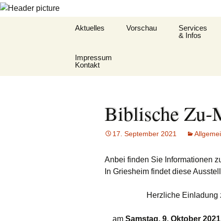
Zum
Aktuelles
Vorschau
Services
Inhalt
& Infos
springen
Impressum
Oekum. Kirchentag
Barrierefreihe
Kontakt
2021
Gemeindehef
Datenschutz KDG
Zukunftswerkstatt –
St.Hildegard
Startseite
Biblische Zu-
Datenschutzhinweis
Flüchtlingshil
(DSGVO)
Gottesdienst
17. September 2021
Allgeme
Hygienekonz
Anbei finden Sie Informationen zu
für das Jose
In Griesheim findet diese Ausstel
L&K Pläne
Herzliche Einladung 
Lesung & Ev
am
Samstag, 9. Oktober 2021