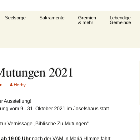
Seelsorge
Sakramente
Gremien
Lebendige
& mehr
Gemeinde
it
Gemeindeleitung
KDG –
Pfarrgemeinderat
Familienkreise
Datenschutzerkärung
und Formular
t
Prävention im Bistum
Verwaltungsrat
Frauengemeins
Limburg
Taufe
Pastoralausschuss
Jugend
Mutungen 2021
fe
Seelsorglicher Notruf
Flüchtlingshilfe – Caritas
Firmung
Firmkurs-Intern
Allgemeine
Kanonenelf
plan
Herzlich Ankommen
Sozialberatung
in
Herby
Eucharistie
Firmkurs 2017/20
Erstkommunion
Kernige
ept
Flüchtlingshilfe
r Ausstellung!
fshaus
Bußsakrament
Erstkommunion-In
Kirchenmusik
lung vom 9.- 31. Oktober 2021 im Josefshaus statt.
Hedwigsforum
Krankensalbung
Kleinkind- Got
zur Vernissage „Biblische Zu-Mutungen“
Hygienekonzept
angelium
Weihe
für das Josefshaus
Lektoren &
 ab 19.00 Uhr
nach der VAM in Mariä HImmelfahrt
Kommunionhel