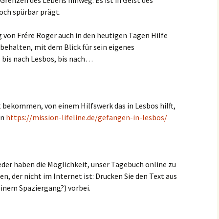
Grenzen des Lebens hinweg. Es ist in Geist des
och spürbar prägt.
g von Frére Roger auch in den heutigen Tagen Hilfe
behalten, mit dem Blick für sein eigenes
 bis nach Lesbos, bis nach…
t bekommen, von einem Hilfswerk das in Lesbos hilft,
en
https://mission-lifeline.de/gefangen-in-lesbos/
der haben die Möglichkeit, unser Tagebuch online zu
n, der nicht im Internet ist: Drucken Sie den Text aus
 einem Spaziergang?) vorbei.