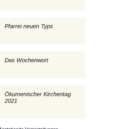
mburg
Messdienerplan
 Gallus (ext. Link)
Pfarrei neuen Typs
uffamilien
ther-trifft-Franziskus
t. Link)
Das Wochenwort
ser Wochenwort
kunftswerkstatt –
Ergebnisse der
artseite
Arbeitsgruppen
(Zukunftswerkstatt)
Ökumenischer Kirchentag
2021