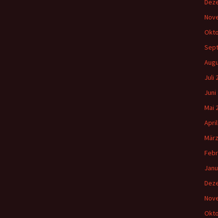
Dez
Nov
Okto
Sep
Augu
Juli
Juni
Mai 
Apri
März
Febr
Janu
Dez
Nov
Okto