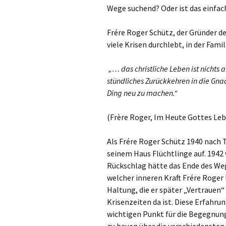
Gemeindehäus
Wege suchend? Oder ist das einfac
Vermietungen
Frére Roger Schütz, der Gründer d
viele Krisen durchlebt, in der Famil
Vorschau
„… das christliche Leben ist nichts
Wochenblatt
stündliches Zurückkehren in die Gna
Ding neu zu machen.“
Zukunftswerks
Startseite
(Frère Roger, Im Heute Gottes Lebe
Als Frére Roger Schütz 1940 nach T
seinem Haus Flüchtlinge auf. 1942
Rückschlag hätte das Ende des Wege
welcher inneren Kraft Frére Roger l
Haltung, die er später „Vertrauen“
Krisenzeiten da ist. Diese Erfahru
wichtigen Punkt für die Begegnung