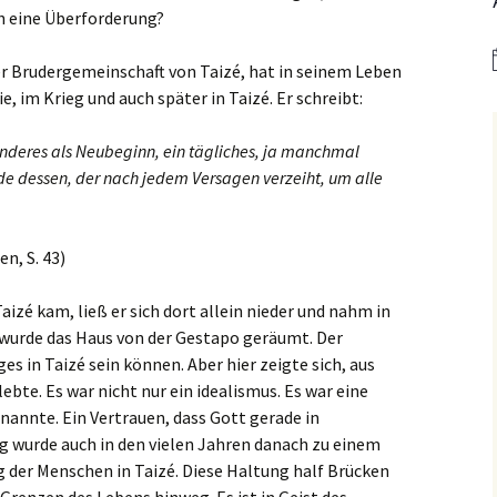
er
Bistum Limburg (ext.
h eine Überforderung?
Link)
Kirche St. Hedwig
Caritas Frankfurt (ext.
er Brudergemeinschaft von Taizé, hat in seinem Leben
Link)
Das Pfarrhaus
ie, im Krieg und auch später in Taizé. Er schreibt:
Förderverein Caritas (ext.
Unser Josefshaus
 anderes als Neubeginn, ein tägliches, ja manchmal
Link)
de dessen, der nach jedem Versagen verzeiht, um alle
Haus im Haus
Kirchenzeitung Limburg
(St.Hedwig)
tatt –
(ext. Link)
Kirchenfenster in Mariä
n, S. 43)
Jugendkirche Jona (ext.
Himmelfahrt
Link)
aizé kam, ließ er sich dort allein nieder und nahm in
Aus dem Archiv
Stadtsynodalrat
 wurde das Haus von der Gestapo geräumt. Der
s in Taizé sein können. Aber hier zeigte sich, aus
Wir sind Kirche (ext. Link)
ebte. Es war nicht nur ein idealismus. Es war eine
 nannte. Ein Vertrauen, dass Gott gerade in
Vereinsring Griesheim
ng wurde auch in den vielen Jahren danach zu einem
(ext. Link)
 der Menschen in Taizé. Diese Haltung half Brücken