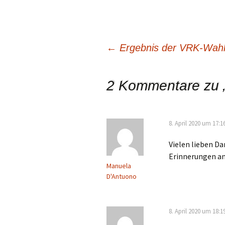
←
Ergebnis der VRK-Wah
Beitragsnavigation
2 Kommentare zu 
8. April 2020 um 17:1
Vielen lieben Da
Erinnerungen an
Manuela
D'Antuono
8. April 2020 um 18:1