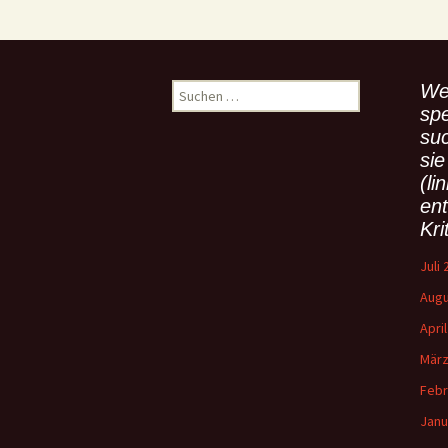
We
S
u
spe
c
su
h
sie
e
(li
n
en
n
Kri
a
c
Juli
h
Augu
:
Apri
März
Febr
Janu