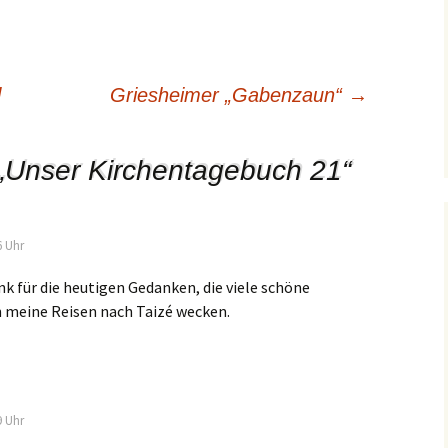
l
Griesheimer „Gabenzaun“
→
„
Unser Kirchentagebuch 21
“
6 Uhr
nk für die heutigen Gedanken, die viele schöne
 meine Reisen nach Taizé wecken.
9 Uhr