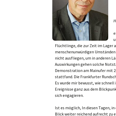
Links
Messdienerpla
H
Oekum. Kirche
e
PGR-Wahl 2019
u
Flüchtlinge, die zur Zeit im Lager 
Prävention im 
menschenunwürdigen Umständen leb
Limburg
nicht ausfliegen, um in anderen L
Auswirkungen gehen solche Notstän
Seelsorglicher
Demonstration am Mainufer mit 2
stattfand. Die Frankfurter Rundsch
Stadtkirchenf
Es wurde mir bewusst, wie schnell 
Ereignisse ganz aus dem Blickpunk
Stellenaussch
sich engagieren.
Terminplan
Ist es möglich, In diesen Tagen, in
Unsere Kirche
Blick weiter reichend aufrecht zu