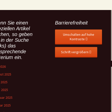
nn Sie einen
Barrierefreiheit
ziellen Artikel
chen, so geben
Umschalten auf hohe
Kontraste
 in der Suche
nks) das
tsprechende
Schrift vergrößern
terium ein.
 2026
st 2025
l 2025
 2025
uar 2025
ar 2025