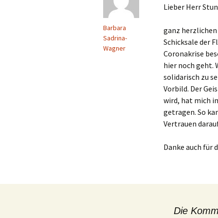
Lieber Herr Stu
Barbara
ganz herzlichen 
Sadrina-
Schicksale der Fl
Wagner
Coronakrise beso
hier noch geht. 
solidarisch zu se
Vorbild. Der Gei
wird, hat mich 
getragen. So ka
Vertrauen darauf
Danke auch für d
Die Komme