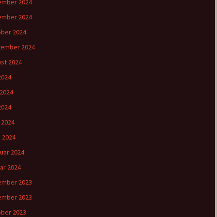
ember 2024
ember 2024
ber 2024
tember 2024
st 2024
 2024
 2024
2024
l 2024
 2024
uar 2024
ar 2024
ember 2023
ember 2023
ber 2023