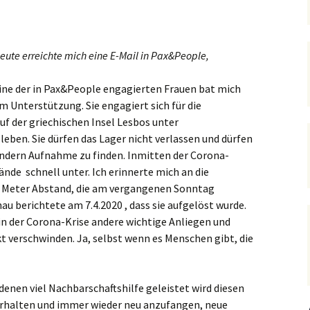
Hedwigsforum (ext. Link)
Trauung
Hilfenetz Nied-Griesheim
Li
Ministranten
n
Kath. Kirche Nied (ext.
KAB –
St.
Link)
Arbeitnehmerkirche
eute erreichte mich eine E-Mail in Pax&People,
Die Robusten
ntag 2021
Ta
Ev. Kirche Griesheim (ext.
Spielkreise /
ine der in Pax&People engagierten Frauen bat mich
Link)
Eltern-Kind-Gruppe
Seniorenarbeit
PGR – Wahl 2015
Lu
m Unterstützung. Sie engagiert sich für die
(ex
auf der griechischen Insel Lesbos unter
St. Gallus (ext. Link)
Tauffamilien
Bistum
en. Sie dürfen das Lager nicht verlassen und dürfen
Un
ändern Aufnahme zu finden. Inmitten der Corona-
Stadtkirche Frankfurt
Unser Wochenwort
(ext. Link)
de schnell unter. Ich erinnerte mich an die
 Notruf
Zu
St
 Meter Abstand, die am vergangenen Sonntag
Haus am Dom (ext. Link)
au berichtete am 7.4.2020 , dass sie aufgelöst wurde.
orum
in der Corona-Krise andere wichtige Anliegen und
Dompfarrei St.
t verschwinden. Ja, selbst wenn es Menschen gibt, die
reibungen
Bartholomäus (ext. Link)
St. Josef Bornheim (ext.
Link)
 denen viel Nachbarschaftshilfe geleistet wird diesen
n und
Kirche Mariä Himmelfahrt
 erhalten und immer wieder neu anzufangen, neue