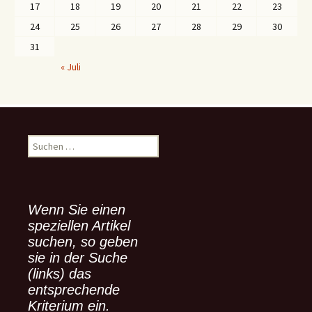
17
18
19
20
21
22
23
24
25
26
27
28
29
30
31
« Juli
S
u
c
h
e
Wenn Sie einen
n
speziellen Artikel
n
suchen, so geben
a
sie in der Suche
c
(links) das
h
:
entsprechende
Kriterium ein.