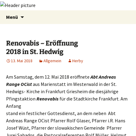
Zum
Suchen
Menü
Inhalt
nach:
springen
Renovabis – Eröffnung
2018 in St. Hedwig
13. Mai 2018
Allgemein
Herby
Am Samstag, dem 12. Mai 2018 eröffnete
Abt Andreas
Range OCist
aus Marienstatt im Westerwald in der St.
Hedwigs- Kirche in Frankfurt Griesheim die diesjährige
Pfingstaktion
Renovabis
für die Stadtkirche Frankfurt.
Am
Anfang
stand ein festlicher Gottesdienst, an dem neben Abt
Andreas Range OCist Pfarrer Rolf Glaser, Pfarrer i.R. Hans
Josef Wüst, Pfarrer der slowakischen Gemeinde Pfarrer
Jurej Sabados, die Pastoralreferenten Rolf Müller, Helmut