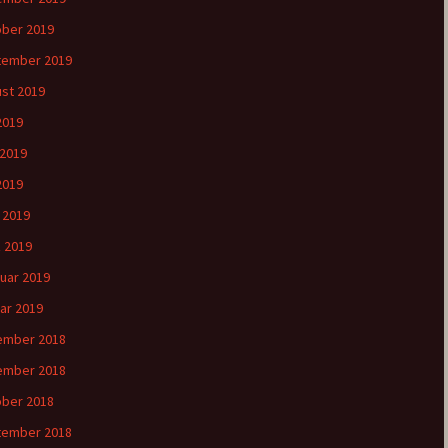
ber 2019
tember 2019
st 2019
 2019
 2019
2019
l 2019
 2019
uar 2019
ar 2019
ember 2018
ember 2018
ber 2018
tember 2018