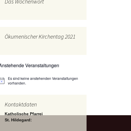
Das Wochenwort
mburg
Messdienerplan
 Gallus (ext. Link)
uffamilien
Ökumenischer Kirchentag 2021
ther-trifft-Franziskus
t. Link)
ser Wochenwort
Anstehende Veranstaltungen
kunftswerkstatt –
Ergebnisse der
artseite
Es sind keine anstehenden Veranstaltungen
Arbeitsgruppen
Hinweis
(Zukunftswerkstatt)
vorhanden.
Kontaktdaten
Katholische Pfarrei
St. Hildegard: