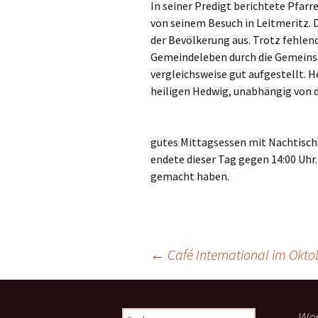
In seiner Predigt berichtete Pfarr
Links
von seinem Besuch in Leitmeritz. 
der Bevölkerung aus. Trotz fehlende
Messdienerpla
Gemeindeleben durch die Gemeinsc
vergleichsweise gut aufgestellt. 
Oekum. Kirche
heiligen Hedwig, unabhängig von d
PGR-Wahl 2019
Prävention im 
gutes Mittagsessen mit Nachtisch 
Limburg
endete dieser Tag gegen 14:00 Uhr.
gemacht haben.
Seelsorglicher
Stadtkirchenf
Stellenaussch
←
Café International im Okto
Beitragsnavigation
Terminplan
Unsere Kirche
Wen
S