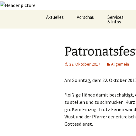
Zum
Aktuelles
Vorschau
Services
Inhalt
& Infos
springen
Oekum. Kirchentag 2021
Barrierefreihei
Patronatsfes
Zukunftswerkstatt –
Gemeindeheft
Startseite
St.Hildegard
22. Oktober 2017
Allgemein
Flüchtlingshilf
Am Sonntag, dem 22. Oktober 2017 
Gottesdienstp
fleißige Hände damit beschäftigt,
Hygienekonze
für das Josefs
zu stellen und zu schmücken. Kurz
großem Einzug. Trotz Ferien war di
L&K Pläne
Wüst und der Pfarrer der eritreis
Gottesdienst.
Lesung & Evan