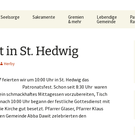
Seelsorge
Sakramente
Gremien
Lebendige
Pa
& mehr
Gemeinde
R
t
Gemeindeleitung
KDG –
Pfarrgemeinderat
Familienkreise
AC
Ho
Datenschutzerkärung
3.
und Formular
Be
t in St. Hedwig
Prävention im Bistum
Verwaltungsrat
Frauengemeinschaf
Car
Limburg
Taufe
Al
Pastoralausschuss
Jugend
Lit
So
Herby
e
Seelsorglicher Notruf
Flüchtlingshilfe – Caritas
Firmung
Firmkurs-Intern
Allgemeine
Kanonenelf
Öff
Er
feierten wir um 10:00 Uhr in St. Hedwig das
lan
Herzlich Ankommen
Sozialberatung
Eucharistie
Firmkurs 2017/2018
Erstkommunion
Patronatsfest.
Schon seit 8:30 Uhr waren
Kernige
Hi
 ein schmackhaftes Mittagessen vorzubereiten, Tisch
pt
Flüchtlingshilfe
Flü
haus
Bußsakrament
Erstkommunion-Inter
 nach 10:00 Uhr begann der festliche Gottesdienst mit
Kirchenmusik
ka
Hedwigsforum
Her
Fr
e Kirche gut besetzt. Pfarrer Glaser, Pfarrer Klaus
Krankensalbung
chen Gemeinde Abba Dawit zelebrierten den
Kleinkind- Gottesdi
Hygienekonzept
Pa
gelium
Weihe
für das Josefshaus
Lektoren &
Kommunionhelfer
Pr