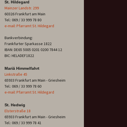
St. Hildegard
Mainzer Landstr. 299
60326 Frankfurt am Main
Tel.: 069 / 33 999 78 80
e-mail: Pfarramt St. Hildegard
Bankverbindung:
Frankfurter Sparkasse 1822
IBAN: DE65 5005 0201 0200 7844 12
BIC: HELADEF1822
Mariä Himmelfahrt
Linkstraße 45
65933 Frankfurt am Main - Griesheim
Tel.: 069 / 33 999 78 60
e-mail: Pfarramt St. Hildegard
St. Hedwig
Elsterstraße 18
65933 Frankfurt am Main - Griesheim
Tel.: 069 / 33 999 78 41