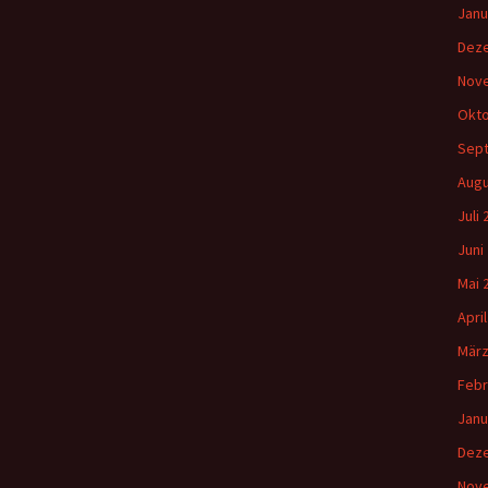
Janu
Dez
Nov
Okto
Sep
Augu
Juli
Juni
Mai 
Apri
März
Febr
Janu
Dez
Nov