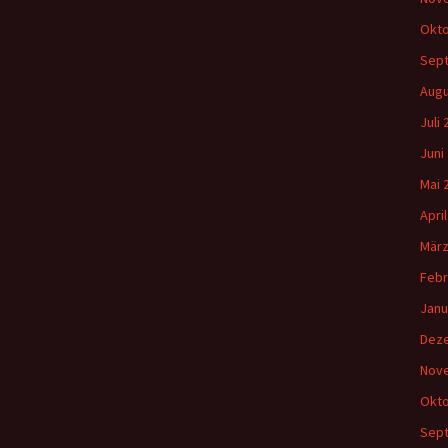
Okto
Sep
Augu
Juli
Juni
Mai 
Apri
März
Febr
Janu
Dez
Nov
Okto
Sep