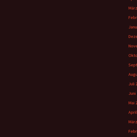
März
Febr
Janu
Dez
Nov
Okto
Sep
Augu
Juli
Juni
Mai 
Apri
März
Febr