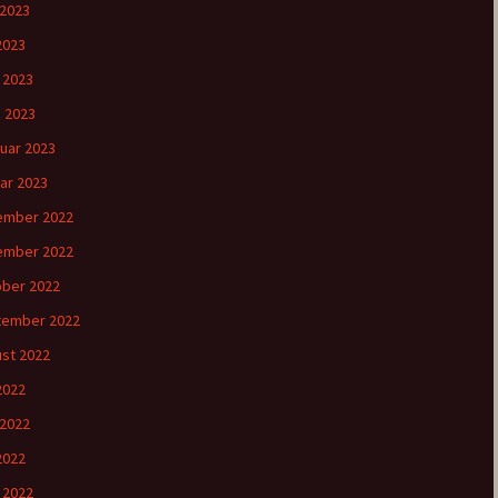
 2023
2023
l 2023
 2023
uar 2023
ar 2023
ember 2022
ember 2022
ber 2022
tember 2022
st 2022
 2022
 2022
2022
l 2022