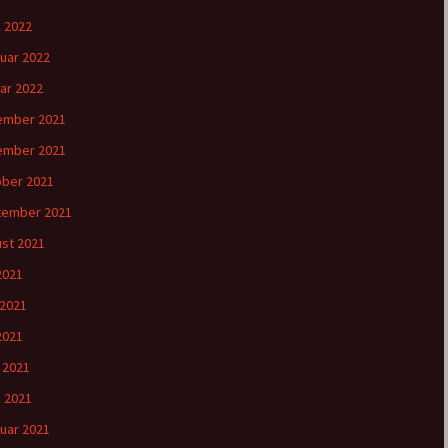
 2022
uar 2022
ar 2022
ember 2021
ember 2021
ber 2021
tember 2021
st 2021
 2021
 2021
2021
l 2021
 2021
uar 2021