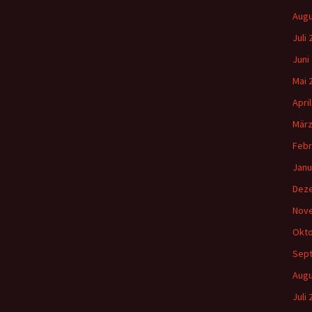
Augu
Juli
Juni
Mai 
Apri
März
Febr
Janu
Dez
Nov
Okto
Sep
Augu
Juli