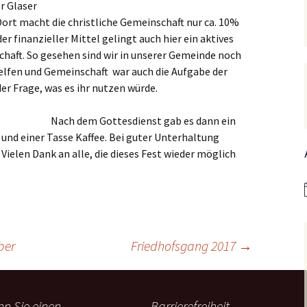
er Glaser
Hedwigsforum (ext. Link)
Trauung
Hilfenetz Nied-Griesheim
Li
Dort macht die christliche Gemeinschaft nur ca. 10%
Ministranten
r finanzieller Mittel gelingt auch hier ein aktives
n
Kath. Kirche Nied (ext.
KAB –
St.
Link)
Arbeitnehmerkirche
haft. So gesehen sind wir in unserer Gemeinde noch
Die Robusten
Helfen und Gemeinschaft war auch die Aufgabe der
ntag 2021
Ta
Ev. Kirche Griesheim (ext.
Spielkreise /
er Frage, was es ihr nutzen würde.
Link)
Eltern-Kind-Gruppe
Seniorenarbeit
PGR – Wahl 2015
Lu
(ex
Nach dem Gottesdienst gab es dann ein
St. Gallus (ext. Link)
Tauffamilien
Bistum
und einer Tasse Kaffee. Bei guter Unterhaltung
Un
 Vielen Dank an alle, die dieses Fest wieder möglich
Stadtkirche Frankfurt
Unser Wochenwort
(ext. Link)
 Notruf
Zu
St
Haus am Dom (ext. Link)
orum
Dompfarrei St.
reibungen
Bartholomäus (ext. Link)
ber
Friedhofsgang 2017
→
St. Josef Bornheim (ext.
Link)
n und
Kirche Mariä Himmelfahrt
n Sie einen
Barrierefreiheit