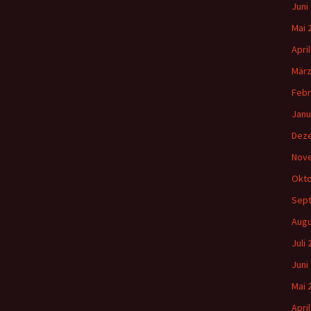
Juni
Mai 
Apri
März
Febr
Janu
Dez
Nov
Okto
Sep
Augu
Juli
Juni
Mai 
Apri