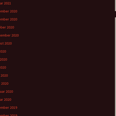
ar 2021
ember 2020
ember 2020
ber 2020
tember 2020
st 2020
 2020
 2020
2020
l 2020
 2020
uar 2020
ar 2020
ember 2019
ember 2019