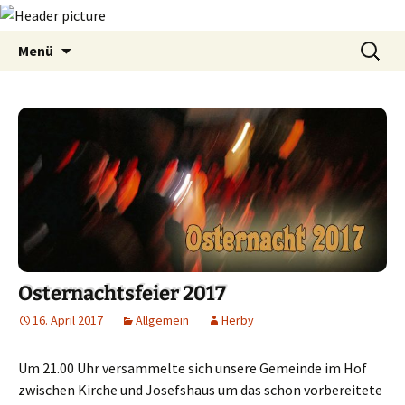
Zum
Suchen
Menü
Inhalt
nach:
springen
Osternachtsfeier 2017
16. April 2017
Allgemein
Herby
Um 21.00 Uhr versammelte sich unsere Gemeinde im Hof
zwischen Kirche und Josefshaus um das schon vorbereitete