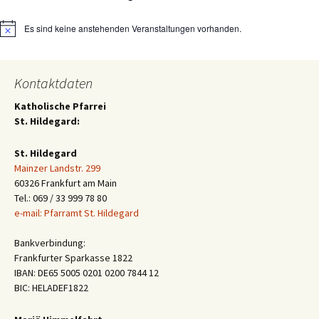
Es sind keine anstehenden Veranstaltungen vorhanden.
Hinweis
Kontaktdaten
Katholische Pfarrei
St. Hildegard:
St. Hildegard
Mainzer Landstr. 299
60326 Frankfurt am Main
Tel.: 069 / 33 999 78 80
e-mail: Pfarramt St. Hildegard
Bankverbindung:
Frankfurter Sparkasse 1822
IBAN: DE65 5005 0201 0200 7844 12
BIC: HELADEF1822