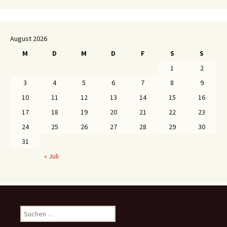
August 2026
M
D
M
D
F
S
S
1
2
3
4
5
6
7
8
9
10
11
12
13
14
15
16
17
18
19
20
21
22
23
24
25
26
27
28
29
30
31
« Juli
S
u