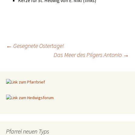
Kerze für St. Hedwig von E. Nikl (links)
←
Gesegnete Ostertage!
Das Meer des Pilgers Antonio
→
Beitragsnavigation
Pfarrei neuen Typs