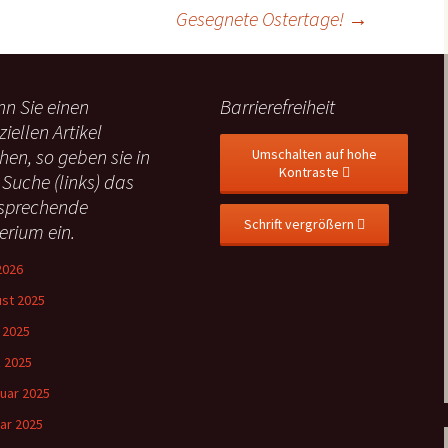
Gesegnete Ostertage!
→
n Sie einen
Barrierefreiheit
ziellen Artikel
hen, so geben sie in
Umschalten auf hohe
Kontraste
 Suche (links) das
sprechende
Schrift vergrößern
terium ein.
 2026
st 2025
l 2025
 2025
uar 2025
ar 2025