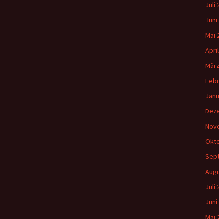
Juli
Juni
Mai 
Apri
März
Febr
Janu
Dez
Nov
Okto
Sep
Augu
Juli
Juni
Mai 