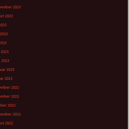
tember 2023
st 2023
 2023
 2023
2023
l 2023
 2023
uar 2023
ar 2023
ember 2022
ember 2022
ber 2022
tember 2022
st 2022