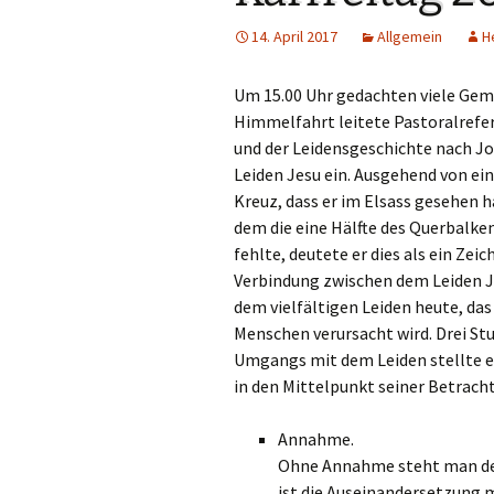
Links
14. April 2017
Allgemein
H
Messdienerpla
Um 15.00 Uhr gedachten viele Gem
Oekum. Kirche
Himmelfahrt leitete Pastoralrefer
und der Leidensgeschichte nach Jo
PGR-Wahl 2019
Leiden Jesu ein.
Ausgehend von ei
Kreuz, dass er im Elsass gesehen 
Prävention im 
dem die eine Hälfte des Querbalke
Limburg
fehlte, deutete er dies als ein Zeic
Verbindung zwischen dem Leiden J
Seelsorglicher
dem vielfältigen Leiden heute, das
Stadtkirchenf
Menschen verursacht wird. Drei St
Umgangs mit dem Leiden stellte e
Stellenaussch
in den Mittelpunkt seiner Betrach
Terminplan
Annahme.
Ohne Annahme steht man de
Unsere Kirche
ist die Auseinandersetzung 