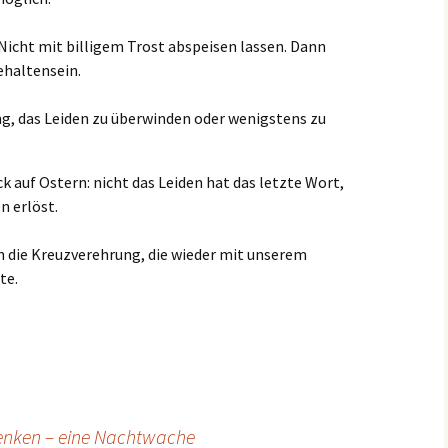
er
Bistum Limburg (ext.
Link)
Kirche St. Hedwig
 Nicht mit billigem Trost abspeisen lassen. Dann
Caritas Frankfurt (ext.
ehaltensein.
Link)
Das Pfarrhaus
g, das Leiden zu überwinden oder wenigstens zu
Förderverein Caritas (ext.
Unser Josefshaus
Link)
Haus im Haus
Kirchenzeitung Limburg
(St.Hedwig)
ck auf Ostern: nicht das Leiden hat das letzte Wort,
tatt –
(ext. Link)
n erlöst.
Kirchenfenster in Mariä
Jugendkirche Jona (ext.
Himmelfahrt
 die Kreuzverehrung, die wieder mit unserem
Link)
te.
Aus dem Archiv
Stadtsynodalrat
Wir sind Kirche (ext. Link)
Vereinsring Griesheim
(ext. Link)
nken – eine Nachtwache