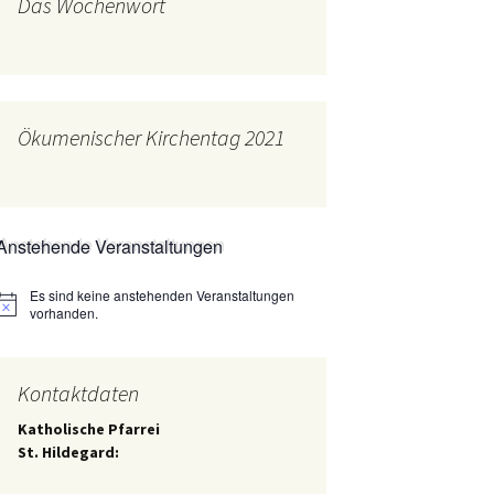
Das Wochenwort
mburg
Messdienerplan
 Gallus (ext. Link)
uffamilien
Ökumenischer Kirchentag 2021
ther-trifft-Franziskus
t. Link)
ser Wochenwort
Anstehende Veranstaltungen
kunftswerkstatt –
Ergebnisse der
artseite
Es sind keine anstehenden Veranstaltungen
Arbeitsgruppen
Hinweis
(Zukunftswerkstatt)
vorhanden.
Kontaktdaten
Katholische Pfarrei
St. Hildegard: