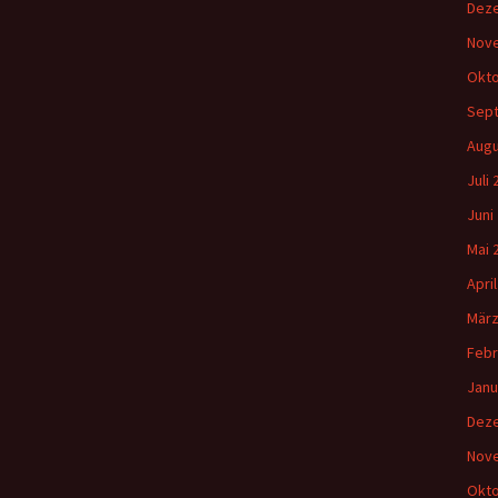
Dez
Nov
Okto
Sep
Augu
Juli
Juni
Mai 
Apri
März
Febr
Janu
Dez
Nov
Okto