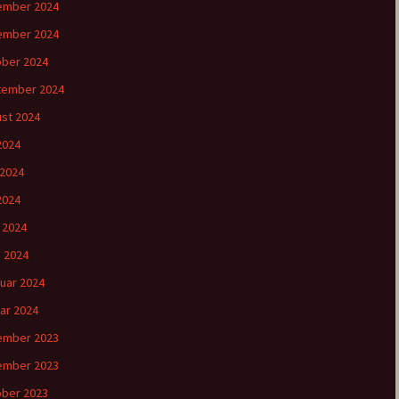
ember 2024
ember 2024
ber 2024
tember 2024
st 2024
 2024
 2024
2024
l 2024
 2024
uar 2024
ar 2024
ember 2023
ember 2023
ber 2023