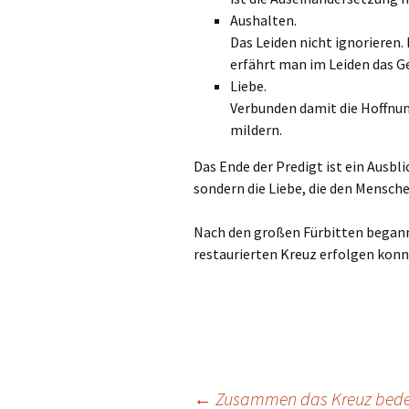
Gemeindehäus
Aushalten.
Das Leiden nicht ignorieren.
Vermietungen
erfährt man im Leiden das G
Vorschau
Liebe.
Verbunden damit die Hoffnun
mildern.
Wochenblatt
Das Ende der Predigt ist ein Ausbli
Zukunftswerks
sondern die Liebe, die den Mensche
Startseite
Nach den großen Fürbitten begann
restaurierten Kreuz erfolgen konn
←
Zusammen das Kreuz bede