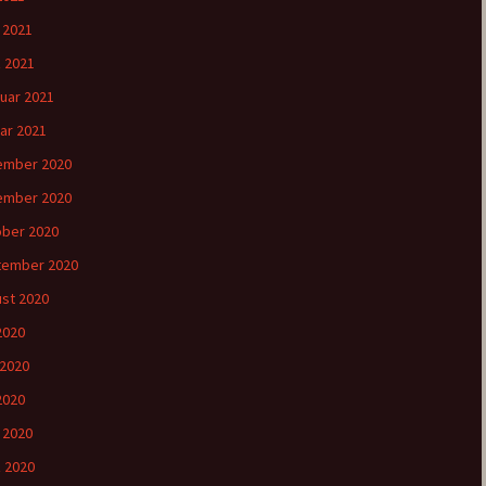
l 2021
 2021
uar 2021
ar 2021
ember 2020
ember 2020
ber 2020
tember 2020
st 2020
 2020
 2020
2020
l 2020
 2020