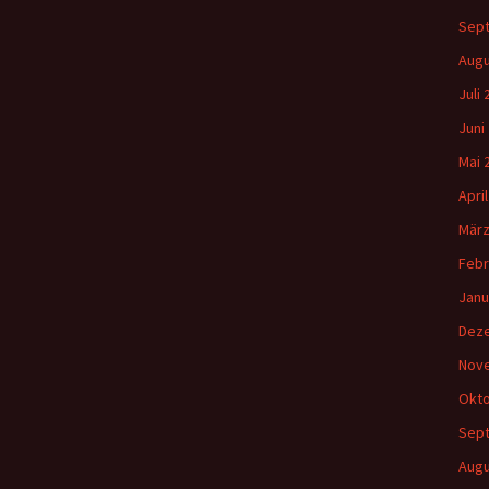
Sep
Augu
Juli
Juni
Mai 
Apri
März
Febr
Janu
Dez
Nov
Okto
Sep
Augu