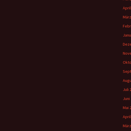
Apri
März
Febr
Janu
Dez
Nov
Okto
Sep
Augu
Juli
Juni
Mai 
Apri
März