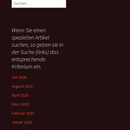
S
u
c
h
e
Wenn Sie einen
n
speziellen Artikel
n
suchen, so geben sie in
a
c
der Suche (links) das
h
entsprechende
:
Kriterium ein.
Juli 2026
August 2025
April 2025
März 2025
Februar 2025
Januar 2025