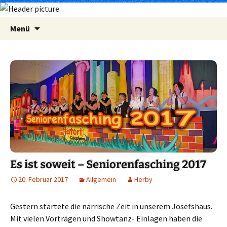
Zum
Suchen
Menü
Inhalt
nach:
springen
Es ist soweit – Seniorenfasching 2017
20. Februar 2017
Allgemein
Herby
Gestern startete die närrische Zeit in unserem Josefshaus.
Mit vielen Vorträgen und Showtanz- Einlagen haben die