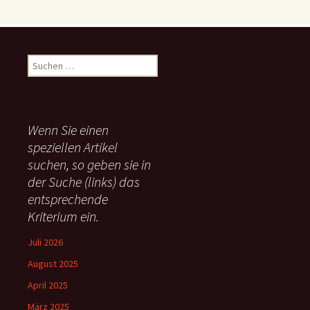
S
u
c
h
e
Wenn Sie einen
n
speziellen Artikel
n
suchen, so geben sie in
a
c
der Suche (links) das
h
entsprechende
:
Kriterium ein.
Juli 2026
August 2025
April 2025
März 2025