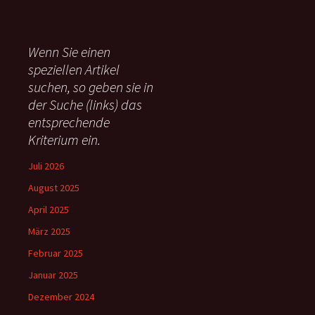
c
h
e
Wenn Sie einen
n
speziellen Artikel
n
suchen, so geben sie in
a
c
der Suche (links) das
h
entsprechende
:
Kriterium ein.
Juli 2026
August 2025
April 2025
März 2025
Februar 2025
Januar 2025
Dezember 2024