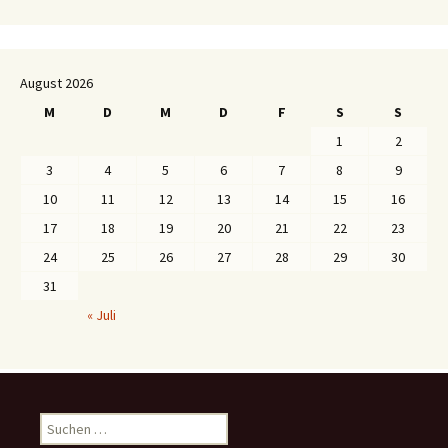
August 2026
M
D
M
D
F
S
S
1
2
3
4
5
6
7
8
9
10
11
12
13
14
15
16
17
18
19
20
21
22
23
24
25
26
27
28
29
30
31
« Juli
S
u