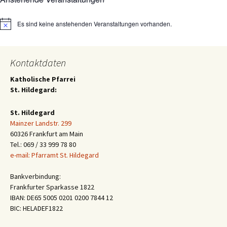
Es sind keine anstehenden Veranstaltungen vorhanden.
Hinweis
Kontaktdaten
Katholische Pfarrei
St. Hildegard:
St. Hildegard
Mainzer Landstr. 299
60326 Frankfurt am Main
Tel.: 069 / 33 999 78 80
e-mail: Pfarramt St. Hildegard
Bankverbindung:
Frankfurter Sparkasse 1822
IBAN: DE65 5005 0201 0200 7844 12
BIC: HELADEF1822