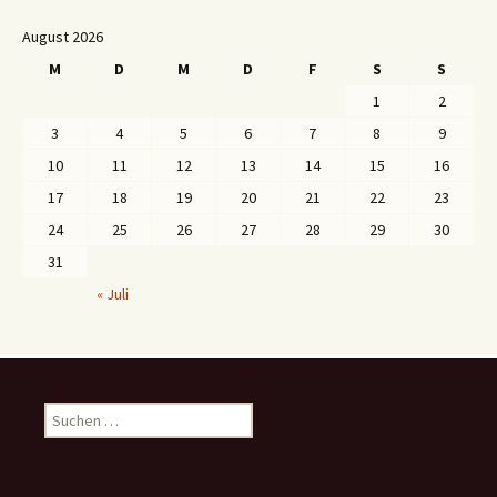
August 2026
M
D
M
D
F
S
S
1
2
3
4
5
6
7
8
9
10
11
12
13
14
15
16
17
18
19
20
21
22
23
24
25
26
27
28
29
30
31
« Juli
S
u
c
h