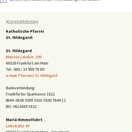
Hinweis
Kontaktdaten
Katholische Pfarrei
St. Hildegard:
St. Hildegard
Mainzer Landstr. 299
60326 Frankfurt am Main
Tel.: 069 / 33 999 78 80
e-mail: Pfarramt St. Hildegard
Bankverbindung:
Frankfurter Sparkasse 1822
IBAN: DE65 5005 0201 0200 7844 12
BIC: HELADEF1822
Mariä Himmelfahrt
Linkstraße 45