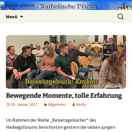
Zum
Suchen
Menü
Inhalt
nach:
springen
Bewegende Momente, tolle Erfahrung
10. Januar 2017
Allgemein
Herby
Im Rahmen der Reihe „Reisetagebücher“ des
Hedwigsforums berichteten
gestern die sieben jungen