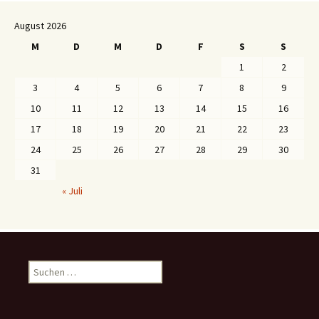
August 2026
M
D
M
D
F
S
S
1
2
3
4
5
6
7
8
9
10
11
12
13
14
15
16
17
18
19
20
21
22
23
24
25
26
27
28
29
30
31
« Juli
S
u
c
h