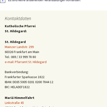
Hinweis
Kontaktdaten
Katholische Pfarrei
St. Hildegard:
St. Hildegard
Mainzer Landstr. 299
60326 Frankfurt am Main
Tel.: 069 / 33 999 78 80
e-mail: Pfarramt St. Hildegard
Bankverbindung:
Frankfurter Sparkasse 1822
IBAN: DE65 5005 0201 0200 7844 12
BIC: HELADEF1822
Mariä Himmelfahrt
Linkstraße 45