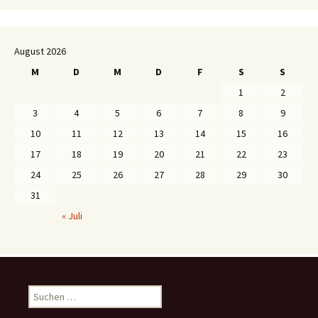
August 2026
M
D
M
D
F
S
S
1
2
3
4
5
6
7
8
9
10
11
12
13
14
15
16
17
18
19
20
21
22
23
24
25
26
27
28
29
30
31
« Juli
S
u