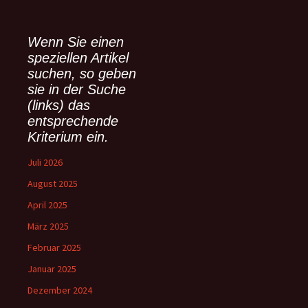
c
h
e
Wenn Sie einen
n
speziellen Artikel
n
suchen, so geben
a
sie in der Suche
c
(links) das
h
:
entsprechende
Kriterium ein.
Juli 2026
August 2025
April 2025
März 2025
Februar 2025
Januar 2025
Dezember 2024