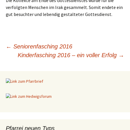
Die Kollekte am Ende des Gottesdienstes wurde für die
verfolgten Menschen im Irak gesammelt. Somit endete ein
gut besuchter und lebendig gestalteter Gottesdienst.
←
Seniorenfasching 2016
Beitragsnavigation
Kinderfasching 2016 – ein voller Erfolg
→
Pfarrei neuen Typs