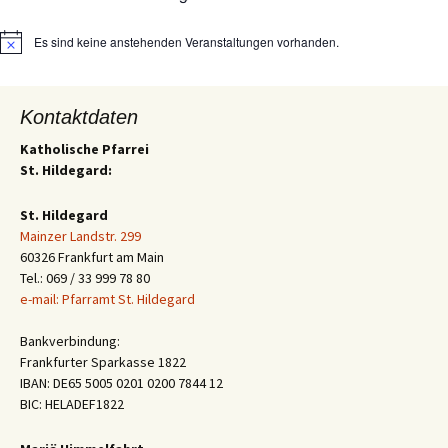
Es sind keine anstehenden Veranstaltungen vorhanden.
Hinweis
Kontaktdaten
Katholische Pfarrei
St. Hildegard:
St. Hildegard
Mainzer Landstr. 299
60326 Frankfurt am Main
Tel.: 069 / 33 999 78 80
e-mail: Pfarramt St. Hildegard
Bankverbindung:
Frankfurter Sparkasse 1822
IBAN: DE65 5005 0201 0200 7844 12
BIC: HELADEF1822