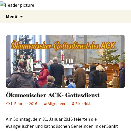
Zum
Suchen
Menü
Inhalt
nach:
springen
Ökumenischer ACK- Gottesdienst
1. Februar 2016
Allgemein
Elke Nikl
Am Sonntag, dem 31. Januar 2016 feierten die
evangelischen und katholischen Gemeinden in der Sankt