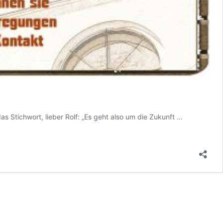
Unser
s Stichwort, lieber Rolf: „Es geht also um die Zukunft …
Kirchentag
79