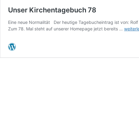
Unser Kirchentagebuch 78
Eine neue Normalität Der heutige Tagebucheintrag ist von: Rol
Unser
Zum 78. Mal steht auf unserer Homepage jetzt bereits …
weiterl
Kirche
78