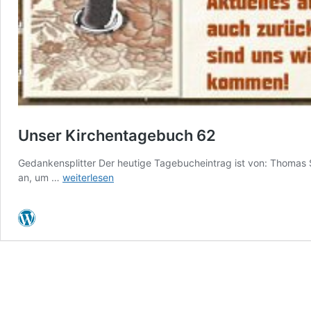
Unser Kirchentagebuch 62
Gedankensplitter Der heutige Tagebucheintrag ist von: Thomas 
Unser
an, um …
weiterlesen
Kirchentagebuch
62