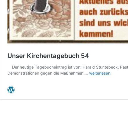
Unser Kirchentagebuch 54
Der heutige Tagebucheintrag ist von: Harald Stuntebeck, Pastor
Unser
Demonstrationen gegen die Maßnahmen …
weiterlesen
Kirchentagebuch
54