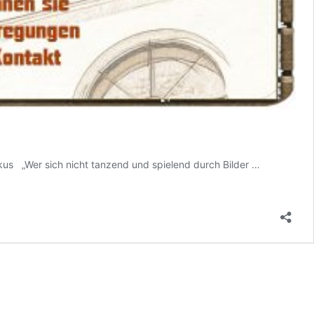
Unser
kus „Wer sich nicht tanzend und spielend durch Bilder …
Kirchentag
46