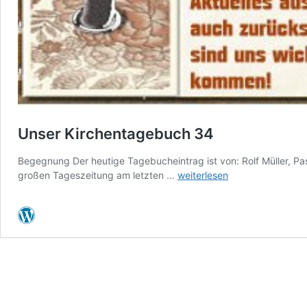
Unser Kirchentagebuch 34
Begegnung Der heutige Tagebucheintrag ist von: Rolf Müller, Pas
Unser
großen Tageszeitung am letzten …
weiterlesen
Kirchentagebuch
34