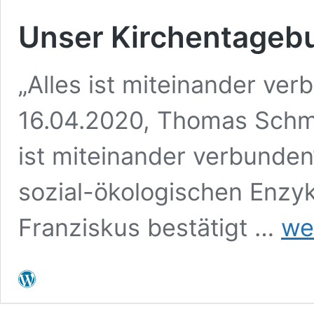
Unser Kirchentageb
„Alles ist miteinander v
16.04.2020, Thomas Schmid
ist miteinander verbunden
sozial-ökologischen Enzyk
Unser
Franziskus bestätigt …
we
Kirche
29