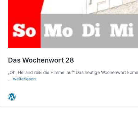
Das Wochenwort 28
„Oh, Heiland reiß die Himmel auf“ Das heutige Wochenwort kom
Das
…
weiterlesen
Wochenwort
28