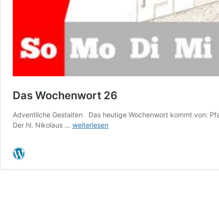
Das Wochenwort 26
Adventliche Gestalten Das heutige Wochenwort kommt von: Pfar
Das
Der hl. Nikolaus …
weiterlesen
Wochenwort
26