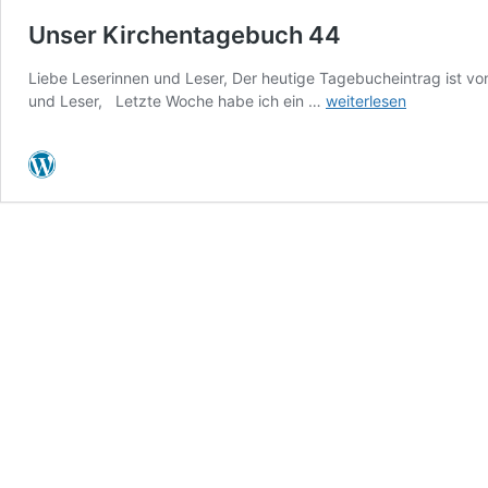
Unser Kirchentagebuch 44
Liebe Leserinnen und Leser, Der heutige Tagebucheintrag ist v
Unser
und Leser, Letzte Woche habe ich ein …
weiterlesen
Kirchentagebuch
44