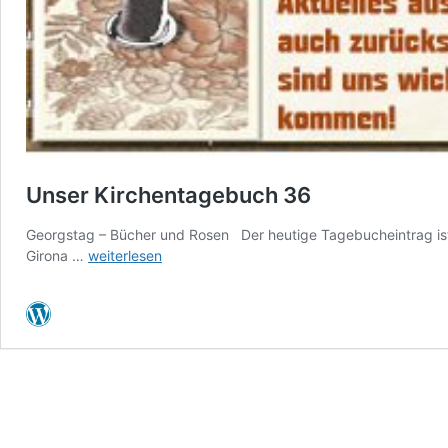
Unser Kirchentagebuch 36
Georgstag – Bücher und Rosen Der heutige Tagebucheintrag ist
Unser
Girona …
weiterlesen
Kirchentagebuch
36