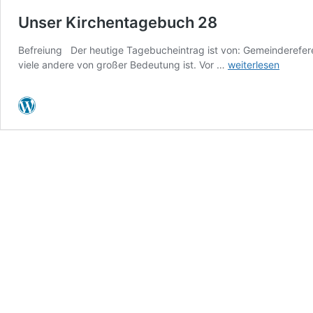
Unser Kirchentagebuch 28
Befreiung Der heutige Tagebucheintrag ist von: Gemeindereferen
Unser
viele andere von großer Bedeutung ist. Vor …
weiterlesen
Kirchentagebuch
28