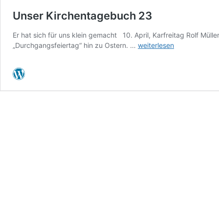
Unser Kirchentagebuch 23
Er hat sich für uns klein gemacht 10. April, Karfreitag Rolf Müll
Unser
„Durchgangsfeiertag“ hin zu Ostern. …
weiterlesen
Kirchentagebuch
23