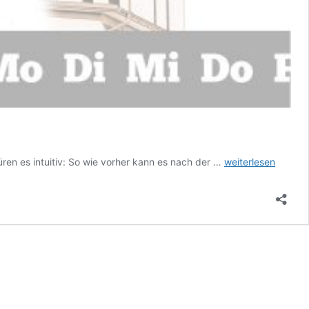
Das
en es intuitiv: So wie vorher kann es nach der …
weiterlesen
Wochenwort
33